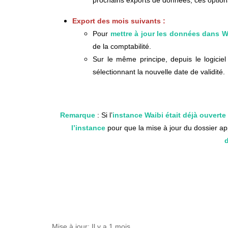
prochains exports de données, ces options
Export des mois suivants :
Pour
mettre à jour les données dans W
de la comptabilité.
Sur le même principe, depuis le logicie
sélectionnant la nouvelle date de validité.
Remarque
: Si l’
instance Waibi était déjà ouverte
l’instance
pour que la mise à jour du dossier app
Mise à jour:
Il y a 1 mois