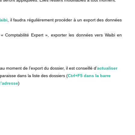
 seront appliquées. Elles restent modifiables à tout moment.
aibi
, il faudra régulièrement procéder à un export des données
l « Comptabilité Expert », exporter les données vers Waibi en
au moment de l’export du dossier, il est conseillé d’
actualiser
araisse dans la liste des dossiers (
Ctrl+F5 dans la barre
d’adresse
)